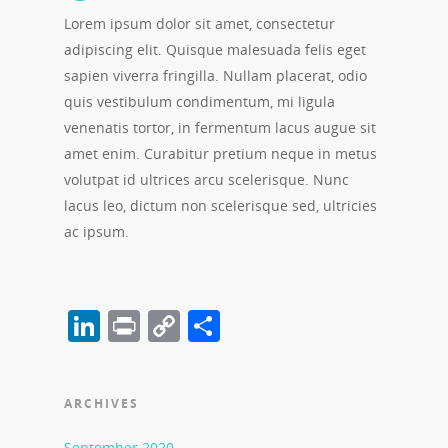
Lorem ipsum dolor sit amet, consectetur
adipiscing elit. Quisque malesuada felis eget
sapien viverra fringilla. Nullam placerat, odio
quis vestibulum condimentum, mi ligula
venenatis tortor, in fermentum lacus augue sit
amet enim. Curabitur pretium neque in metus
volutpat id ultrices arcu scelerisque. Nunc
lacus leo, dictum non scelerisque sed, ultricies
ac ipsum.
LinkedIn
Print
Copy
Share
Link
ARCHIVES
September 2020